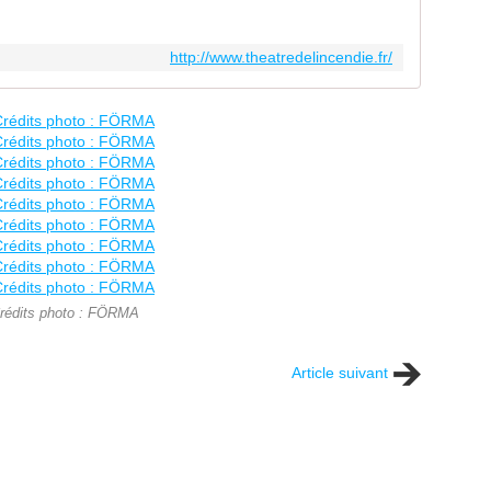
http://www.theatredelincendie.fr/
rédits photo : FÖRMA
Article suivant