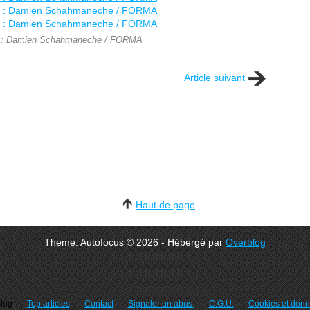
s : Damien Schahmaneche / FÖRMA
Article suivant
Haut de page
Theme: Autofocus © 2026 - Hébergé par
Overblog
blog
Top articles
Contact
Signaler un abus
C.G.U.
Cookies et donn