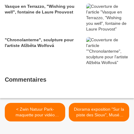
Vasque en Terrazzo, "Wishing you
well", fontaine de Laure Prouvost
"Chronolanterne", sculpture pour
l'artiste Alžběta Wolfová
Commentaires
< Zwin Natuur Park-
Diorama exposition "Sur la
maquette pour vidéo
piste des Sioux", Musée
mapping
des Confluences à Lyon >