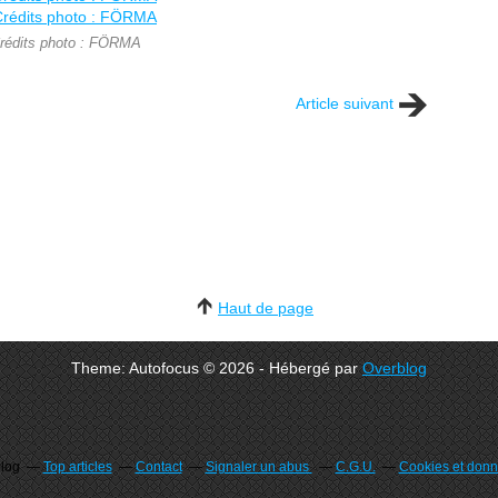
rédits photo : FÖRMA
Article suivant
Haut de page
Theme: Autofocus © 2026 - Hébergé par
Overblog
blog
Top articles
Contact
Signaler un abus
C.G.U.
Cookies et donn