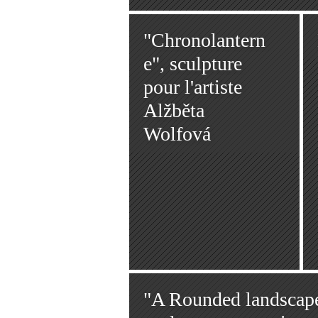
"Chronolantern
e", sculpture
pour l'artiste
Alžběta
Wolfová
"A Rounded landscap