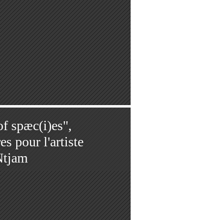
of spæc(i)es",
es pour l'artiste
Ntjam