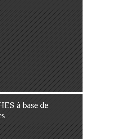
S à base de
es