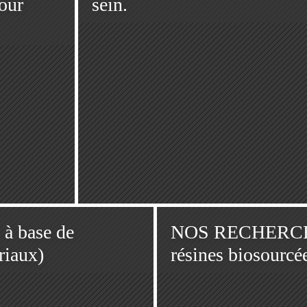
pour
sein.
 base de
NOS RECHERCHE
iaux)
résines biosourcé