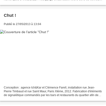
type "ERDF" : bornes d'affichage...
Chut !
Publié le 27/05/2013 à 13:04
Conception : agence Ich&Kar et Clémence Farell, installation rue Jean-
Pierre Timbaud et rue Saint Maur, Paris XIème, 2012. Fabrication d'éléments
de signalétique commandés par les bars et restaurants du quartier afin de
lutter contre le tapage nocturne....