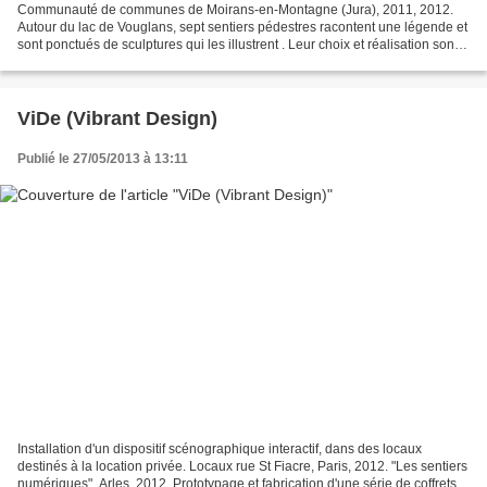
Communauté de communes de Moirans-en-Montagne (Jura), 2011, 2012.
Autour du lac de Vouglans, sept sentiers pédestres racontent une légende et
sont ponctués de sculptures qui les illustrent . Leur choix et réalisation sont
laissés à notre appréciation:...
ViDe (Vibrant Design)
Publié le 27/05/2013 à 13:11
Installation d'un dispositif scénographique interactif, dans des locaux
destinés à la location privée. Locaux rue St Fiacre, Paris, 2012. "Les sentiers
numériques", Arles, 2012. Prototypage et fabrication d'une série de coffrets