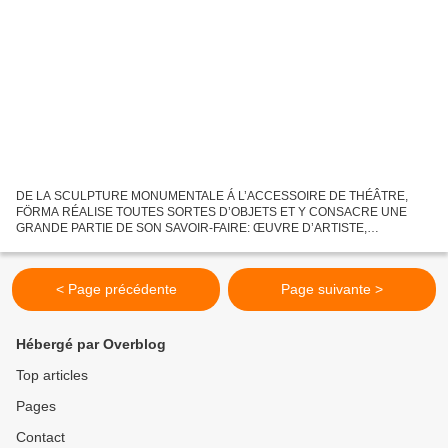
DE LA SCULPTURE MONUMENTALE Á L’ACCESSOIRE DE THÉÂTRE,
FÖRMA RÉALISE TOUTES SORTES D’OBJETS ET Y CONSACRE UNE
GRANDE PARTIE DE SON SAVOIR-FAIRE: ŒUVRE D’ARTISTE,
PROTOTYPE, MAQUETTE, MOBILIER. AU SERVICE DES ARTISTES ET
DESIGNERS, LES PROJETS SONT AINSI...
< Page précédente
Page suivante >
Hébergé par Overblog
Top articles
Pages
Contact