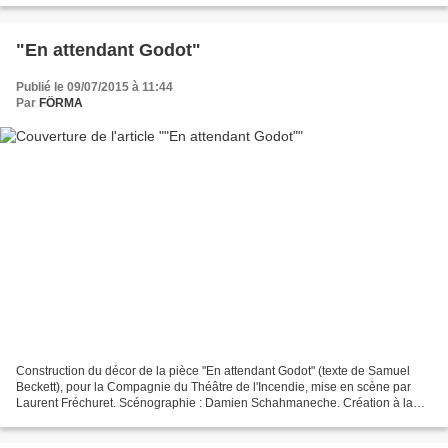
"En attendant Godot"
Publié le 09/07/2015 à 11:44
Par
FÖRMA
Construction du décor de la pièce "En attendant Godot" (texte de Samuel
Beckett), pour la Compagnie du Théâtre de l'Incendie, mise en scène par
Laurent Fréchuret. Scénographie : Damien Schahmaneche. Création à la
Bâtie d'Urfé (St Etienne), Juin 2015....