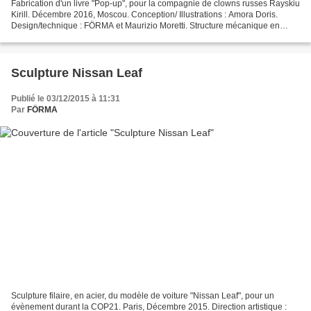
Fabrication d'un livre "Pop-up", pour la compagnie de clowns russes Rayskiu
Kirill. Décembre 2016, Moscou. Conception/ Illustrations : Amora Doris.
Design/technique : FÖRMA et Maurizio Moretti. Structure mécanique en
acier, pages sur charnières en châssis...
Sculpture Nissan Leaf
Publié le 03/12/2015 à 11:31
Par
FÖRMA
Sculpture filaire, en acier, du modèle de voiture "Nissan Leaf", pour un
évènement durant la COP21. Paris, Décembre 2015. Direction artistique :