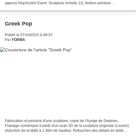
agence HopScotch Event. Sculpture échelle 1/2, finition peinture
fluorescente blanche. Crédits photo : FÖ...
Greek Pop
Publié le 07/10/2015 à 08:57
Par
FÖRMA
Fabrication et peinture d'une sculpture, copie de l'Aurige de Delphes.
Fraisage numérique à partir d'un scan 3D de la sculpture originale (Louvre),
réduction de la taille à 1.30m de hauteur. Retouches des détails en taille
directe, moulage à pièces, tirage...